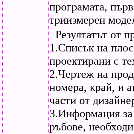
програмата, пър
триизмерен модел
Резултатът от п
1.Списък на плос
проектирани с те
2.Чертеж на прод
номера, край, и 
части от дизайне
3.Информация за 
ръбове, необходи