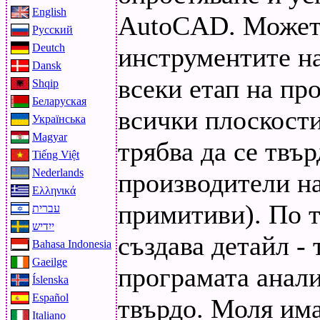
English
AutoCAD. Можете
Русский
Deutch
инструментите н
Dansk
всеки етап на пр
Shqip
Беларуская
всички плоскости
Українська
Magyar
трябва да се твъ
Tiếng Việt
Nederlands
производители н
Ελληνικά
примитиви). По т
עברית
ייִדיש
създава детайл - 
Bahasa Indonesia
Gaeilge
програмата анали
Íslenska
Español
твърдо. Моля им
Italiano