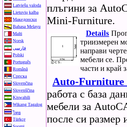
плъгини за AutoCA
Latviešu valoda
Lietuvių kalba
Mini-Furniture.
Македонски
Bahasa Melayu
Details
Прог
Malti
триизмерен м
Norsk
فارسی
направи черте
Polski
мебели се. Пр
Português
части и край 
Română
Српска
Auto-Furniture
Slovenčina
работа с база да
Slovenščina
Kiswahili
мебели за AutoC
Wikang Tagalog
ไทย
после си размер и
Türkçe
Suomi