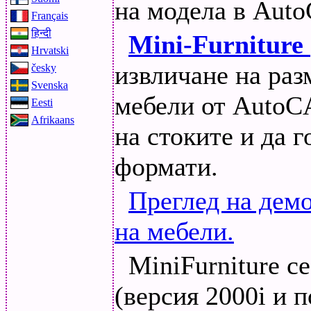
на модела в Aut
Français
हिन्दी
Mini-Furniture
Hrvatski
извличане на раз
česky
Svenska
мебели от AutoC
Eesti
Afrikaans
на стоките и да 
формати.
Преглед на дем
на мебели.
MiniFurniture с
(версия 2000i и 