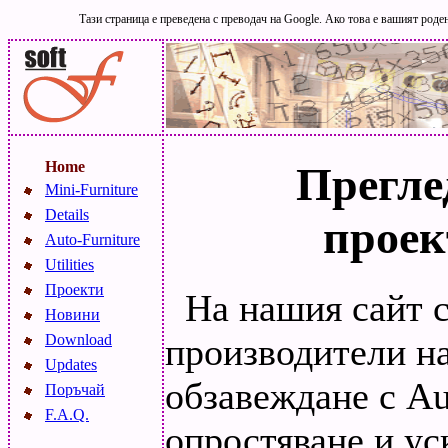
Тази страница е преведена с преводач на Google. Ако това е вашият роден
Home
Прегле
Mini-Furniture
Details
проек
Auto-Furniture
Utilities
Проекти
На нашия сайт с
Новини
производители на
Download
Updates
обзавеждане с A
Поръчай
F.A.Q.
опростяване и ус