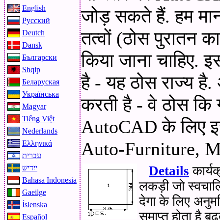
English
जोड़ सकते हैं. हम मा
Русский
तत्वों (ठोस पुरातन क
Deutch
Dansk
किया जाना चाहिए. इस
Български
Shqip
है - यह ठोस राज्य है.
Беларуская
Українська
करती है - वे ठोस कि 
Magyar
Tiếng Việt
AutoCAD के लिए इस 
Nederlands
Auto-Furniture, M
Ελληνικά
עברית
Details
कार्य
ייִדיש
Bahasa Indonesia
लकड़ी जो स्वचालि
Gaeilge
देगा के लिए अनुम
Íslenska
समाप्त होता है बढ
Español