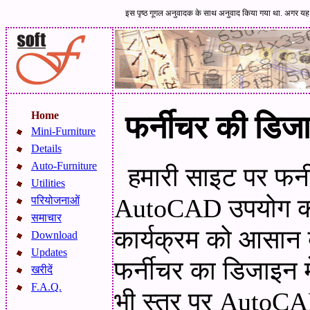
इस पृष्ठ गूगल अनुवादक के साथ अनुवाद किया गया था. अगर यह 
Home
फर्नीचर की डिजाइ
Mini-Furniture
Details
Auto-Furniture
हमारी साइट पर फर्न
Utilities
AutoCAD उपयोग करन
परियोजनाओं
समाचार
कार्यक्रम को आसान 
Download
Updates
फर्नीचर का डिजाइन म
खरीदें
F.A.Q.
भी स्तर पर AutoCAD