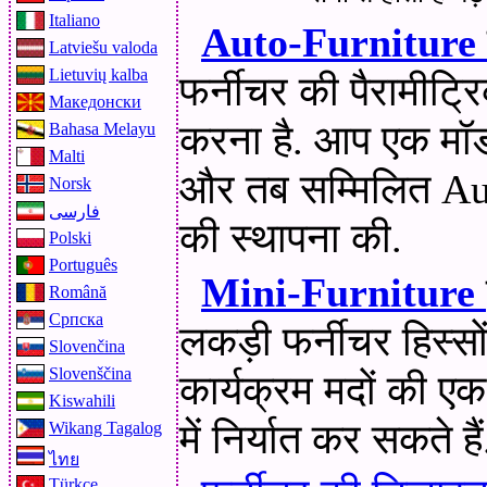
Italiano
Auto-Furniture
Latviešu valoda
Lietuvių kalba
फर्नीचर की पैरामीट्
Македонски
करना है. आप एक मॉ
Bahasa Melayu
Malti
और तब सम्मिलित Au
Norsk
فارسی
की स्थापना की.
Polski
Português
Mini-Furniture
Română
Српска
लकड़ी फर्नीचर हिस्स
Slovenčina
Slovenščina
कार्यक्रम मदों की एक
Kiswahili
में निर्यात कर सकते हैं
Wikang Tagalog
ไทย
Türkçe