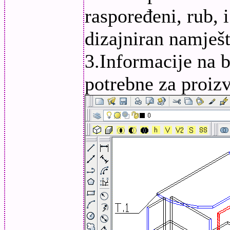
raspoređeni, rub, 
dizajniran namješt
3.Informacije na b
potrebne za proiz