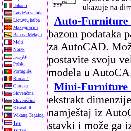
ukazuje na dim
Italiano
Latviešu valoda
Auto-Furniture
Lietuvių kalba
Македонски
bazom podataka p
Bahasa Melayu
Malti
za AutoCAD. Može
Norsk
postavite svoju ve
فارسی
Polski
modela u AutoCA
Português
Română
Mini-Furniture
Српска
Slovenčina
ekstrakt dimenzij
Slovenščina
Kiswahili
namještaj iz Auto
Wikang Tagalog
stavki i može ga i
ไทย
Türkçe