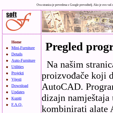
Ova stranica je prevedena s Google prevoditelj. Ako je ovo vaš m
Home
Pregled prog
Mini-Furniture
Details
Auto-Furniture
Na našim stranic
Utilities
proizvođače koji d
Projekti
Vijesti
AutoCAD. Program 
Download
Updates
dizajn namještaj
Kupiti
F.A.Q.
kombinirati alate