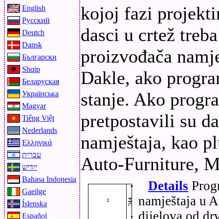
kojoj fazi projekt
English
Русский
dasci u crtež treb
Deutch
Dansk
proizvođača namje
Български
Shqip
Dakle, ako program
Беларуская
stanje. Ako progra
Українська
Magyar
pretpostavili su 
Tiếng Việt
Nederlands
namještaja, kao p
Ελληνικά
עברית
Auto-Furniture, M
ייִדיש
Bahasa Indonesia
Details
Progr
Gaeilge
namještaja u A
Íslenska
dijelova od dr
Español