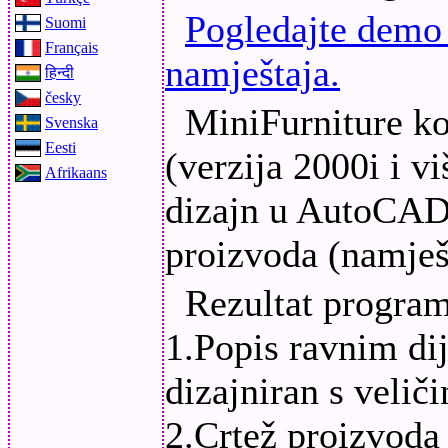
Pogledajte demo 
Suomi
Français
namještaja.
हिन्दी
česky
MiniFurniture ko
Svenska
Eesti
(verzija 2000i i v
Afrikaans
dizajn u AutoCAD
proizvoda (namješ
Rezultat program
1.Popis ravnim dij
dizajniran s veliči
2.Crtež proizvoda 