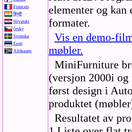
elementer og kan e
Français
हिन्दी
formater.
Hrvatski
česky
Vis en demo-fil
Svenska
Eesti
møbler.
Afrikaans
MiniFurniture 
(versjon 2000i og
først design i Au
produktet (møbler
Resultatet av pr
1.Liste over flat 