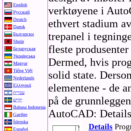
English
verktøyene i Aut
Русский
Deutch
ethvert stadium av
Dansk
trepanel i tegning
Български
Shqip
fleste produsenter
Беларуская
Українська
Dermed, hvis progr
Magyar
Tiếng Việt
solid state. Ders
Nederlands
elementene - de a
Ελληνικά
עברית
på de grunnleggen
ייִדיש
Bahasa Indonesia
AutoCAD: Details,
Gaeilge
Íslenska
Details
Progr
Español