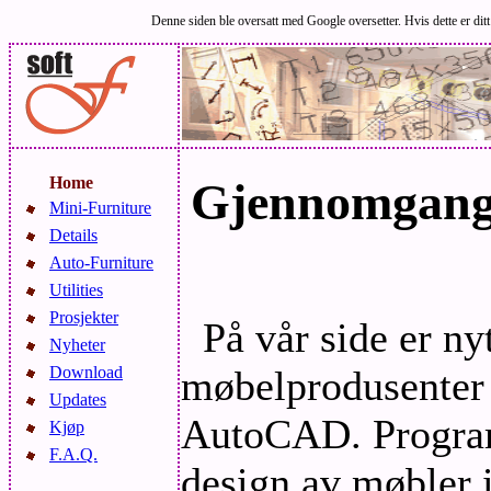
Denne siden ble oversatt med Google oversetter. Hvis dette er ditt m
Home
Gjennomgang 
Mini-Furniture
Details
Auto-Furniture
Utilities
Prosjekter
På vår side er ny
Nyheter
møbelprodusenter
Download
Updates
AutoCAD. Program 
Kjøp
F.A.Q.
design av møbler