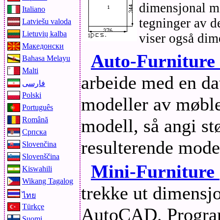
dimensjonal m
Italiano
tegninger av d
Latviešu valoda
Lietuvių kalba
viser også dime
Македонски
Auto-Furniture
Bahasa Melayu
Malti
arbeide med en da
فارسی
Polski
modeller av møbl
Português
modell, så angi stø
Română
Српска
resulterende mod
Slovenčina
Slovenščina
Mini-Furniture
Kiswahili
Wikang Tagalog
trekke ut dimensjo
ไทย
Türkçe
AutoCAD. Programm
Suomi