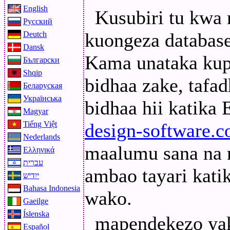
English
Kusubiri tu kw
Русский
kuongeza databas
Deutch
Dansk
Kama unataka kup
Български
Shqip
bidhaa zake, tafad
Беларуская
Українська
bidhaa hii katika
Magyar
Tiếng Việt
design-software.
Nederlands
maalumu sana na
Ελληνικά
עברית
ambao tayari kati
ייִדיש
Bahasa Indonesia
wako.
Gaeilge
Íslenska
mapendekezo yak
Español