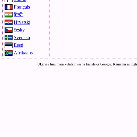
Français
हिन्दी
Hrvatski
česky
Svenska
Eesti
Afrikaans
Ukarasa huu mara kutafsiriwa na translator Google. Kama hii ni lugha