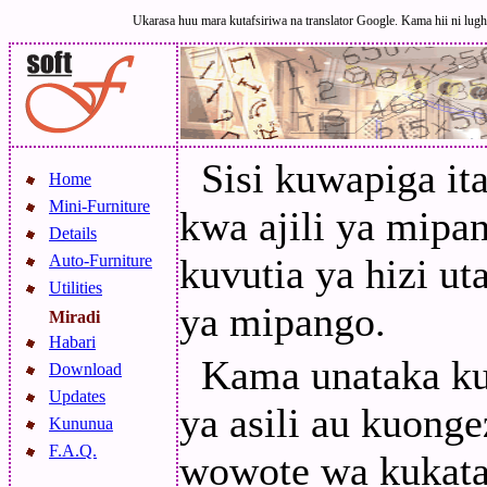
Ukarasa huu mara kutafsiriwa na translator Google. Kama hii ni lugha
Sisi kuwapiga i
Home
Mini-Furniture
kwa ajili ya mipa
Details
Auto-Furniture
kuvutia ya hizi u
Utilities
ya mipango.
Miradi
Habari
Kama unataka ku
Download
Updates
ya asili au kuong
Kununua
F.A.Q.
wowote wa kukata,