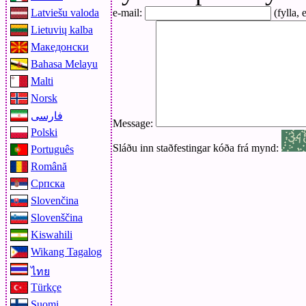
Latviešu valoda
e-mail:
(fylla, e
Lietuvių kalba
Македонски
Bahasa Melayu
Malti
Norsk
فارسی
Message:
Polski
Sláðu inn staðfestingar kóða frá mynd:
Português
Română
Српска
Slovenčina
Slovenščina
Kiswahili
Wikang Tagalog
ไทย
Türkçe
Suomi