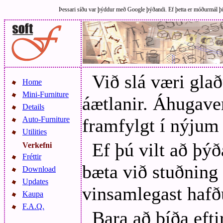
Þessari síðu var þýddur með Google þýðandi. Ef þetta er móðurmál þitt
Við slá væri glað
Home
Mini-Furniture
áætlanir. Áhugave
Details
Auto-Furniture
framfylgt í nýjum
Utilities
Ef þú vilt að þýð
Verkefni
Fréttir
bæta við stuðning f
Download
Updates
vinsamlegast haf
Kaupa
F.A.Q.
Bara að bíða eft