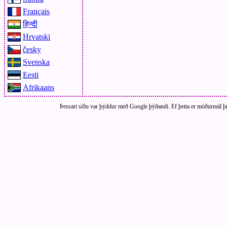
Français
हिन्दी
Hrvatski
česky
Svenska
Eesti
Afrikaans
Þessari síðu var þýddur með Google þýðandi. Ef þetta er móðurmál þitt