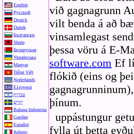
English
við gagnagrunn Au
Русский
vilt benda á að bæ
Deutch
Dansk
vinsamlegast sen
Български
Shqip
þessa vöru á E-Ma
Беларуская
Українська
software.com
Ef l
Magyar
Tiếng Việt
flókið (eins og þ
Nederlands
gagnagrunninum),
Ελληνικά
עברית
þínum.
ייִדיש
Bahasa Indonesia
uppástungur getu
Gaeilge
Español
fylla út þetta eyðu
Italiano