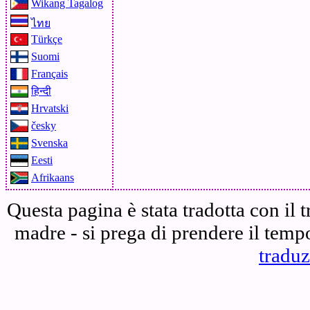
Wikang Tagalog
ไทย
Türkçe
Suomi
Français
हिन्दी
Hrvatski
česky
Svenska
Eesti
Afrikaans
Questa pagina è stata tradotta con il 
madre - si prega di prendere il temp
traduz