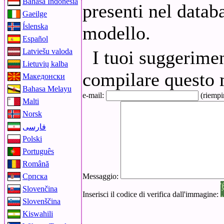
Bahasa Indonesia
presenti nel datab
Gaeilge
Íslenska
modello.
Español
Latviešu valoda
I tuoi suggerimen
Lietuvių kalba
compilare questo
Македонски
Bahasa Melayu
e-mail:
(riempir
Malti
Norsk
فارسی
Polski
Português
Română
Српска
Messaggio:
Slovenčina
Inserisci il codice di verifica dall'immagine:
Slovenščina
Kiswahili