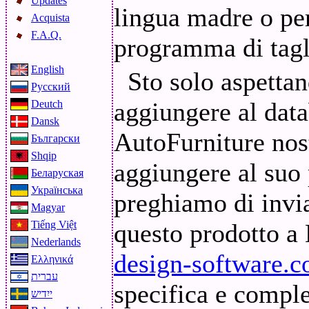
Updates
lingua madre o per
Acquista
F.A.Q.
programma di tagli
English
Sto solo aspettan
Русский
aggiungere al dat
Deutch
Dansk
AutoFurniture nost
Български
Shqip
aggiungere al suo 
Беларуская
Українська
preghiamo di invi
Magyar
Tiếng Việt
questo prodotto a
Nederlands
design-software.
Ελληνικά
עברית
specifica e comple
ייִדיש