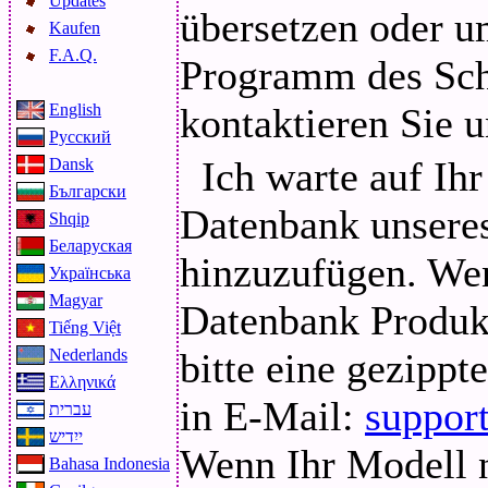
Updates
übersetzen oder u
Kaufen
F.A.Q.
Programm des Schn
English
kontaktieren Sie u
Русский
Ich warte auf Ihr
Dansk
Български
Datenbank unsere
Shqip
Беларуская
hinzuzufügen. Wen
Українська
Magyar
Datenbank Produkt
Tiếng Việt
Nederlands
bitte eine gezipp
Ελληνικά
in E-Mail:
suppor
עברית
ייִדיש
Wenn Ihr Modell n
Bahasa Indonesia