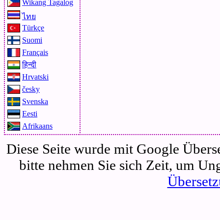
Wikang Tagalog
ไทย
Türkçe
Suomi
Français
हिन्दी
Hrvatski
česky
Svenska
Eesti
Afrikaans
Diese Seite wurde mit Google Überset
bitte nehmen Sie sich Zeit, um Un
Übersetz