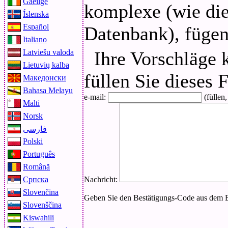
Gaeilge
komplexe (wie die 
Íslenska
Español
Datenbank), fügen
Italiano
Latviešu valoda
Ihre Vorschläge 
Lietuvių kalba
füllen Sie dieses 
Македонски
Bahasa Melayu
e-mail:
(füllen
Malti
Norsk
فارسی
Polski
Português
Română
Српска
Nachricht:
Slovenčina
Geben Sie den Bestätigungs-Code aus dem 
Slovenščina
Kiswahili