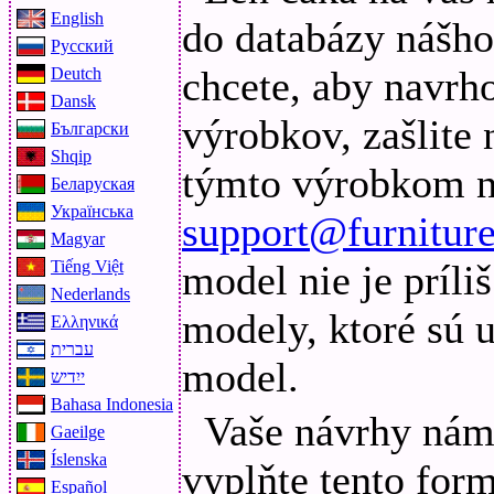
English
do databázy nášh
Русский
chcete, aby navrho
Deutch
Dansk
výrobkov, zašlite
Български
Shqip
týmto výrobkom na
Беларуская
Українська
support@furnitur
Magyar
Tiếng Việt
model nie je príliš
Nederlands
modely, ktoré sú 
Ελληνικά
עברית
model.
ייִדיש
Bahasa Indonesia
Vaše návrhy nám
Gaeilge
Íslenska
vyplňte tento form
Español