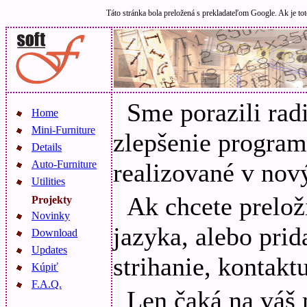
Táto stránka bola preložená s prekladateľom Google. Ak je tot
Sme porazili rad
Home
Mini-Furniture
zlepšenie program
Details
Auto-Furniture
realizované v nov
Utilities
Ak chcete prelož
Projekty
Novinky
jazyka, alebo pri
Download
Updates
strihanie, kontakt
Kúpiť
F.A.Q.
Len čaká na váš 