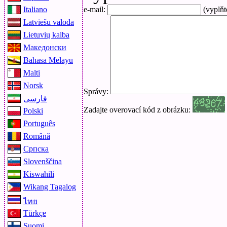
Italiano
e-mail:
(vyplňt
Latviešu valoda
Lietuvių kalba
Македонски
Bahasa Melayu
Malti
Norsk
Správy:
فارسی
Zadajte overovací kód z obrázku:
Polski
Português
Română
Српска
Slovenščina
Kiswahili
Wikang Tagalog
ไทย
Türkçe
Suomi