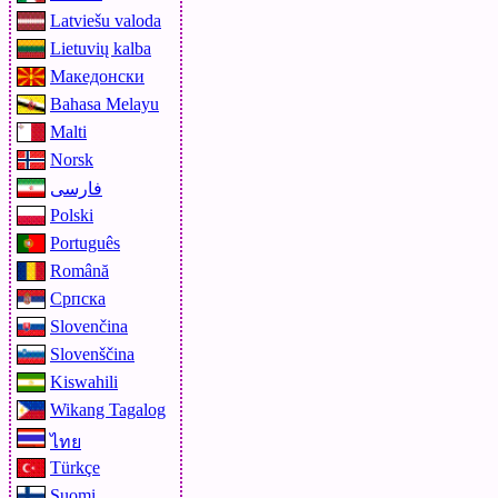
Latviešu valoda
Lietuvių kalba
Македонски
Bahasa Melayu
Malti
Norsk
فارسی
Polski
Português
Română
Српска
Slovenčina
Slovenščina
Kiswahili
Wikang Tagalog
ไทย
Türkçe
Suomi