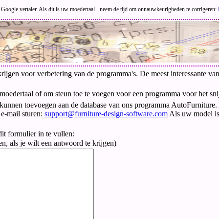
Google vertaler. Als dit is uw moedertaal - neem de tijd om onnauwkeurigheden te corrigeren:
rijgen voor verbetering van de programma's. De meest interessante van
 moedertaal of om steun toe te voegen voor een programma voor het snij
nen toevoegen aan de database van ons programma AutoFurniture. Als
 e-mail sturen:
support@furniture-design-software.com
Als uw model is 
t formulier in te vullen:
en, als je wilt een antwoord te krijgen)