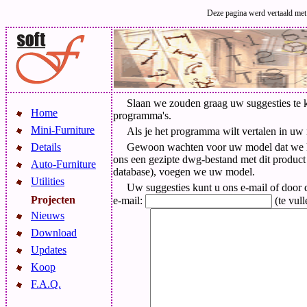
Deze pagina werd vertaald met 
Slaan we zouden graag uw suggesties te k
Home
programma's.
Mini-Furniture
Als je het programma wilt vertalen in uw
Details
Gewoon wachten voor uw model dat we kun
ons een gezipte dwg-bestand met dit product
Auto-Furniture
database), voegen we uw model.
Utilities
Uw suggesties kunt u ons e-mail of door di
Projecten
e-mail:
(te vull
Nieuws
Download
Updates
Koop
F.A.Q.