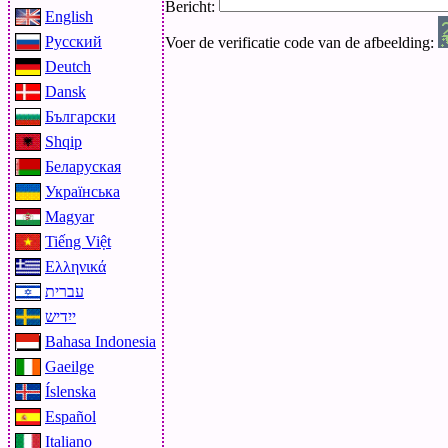
Bericht:
English
Русский
Voer de verificatie code van de afbeelding:
Deutch
Dansk
Български
Shqip
Беларуская
Українська
Magyar
Tiếng Việt
Ελληνικά
עברית
ייִדיש
Bahasa Indonesia
Gaeilge
Íslenska
Español
Italiano