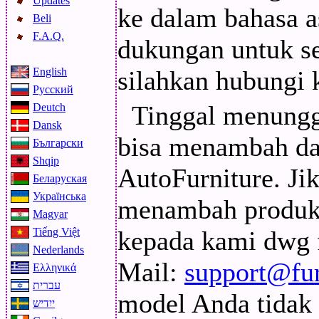
Updates
ke dalam bahasa 
Beli
F.A.Q.
dukungan untuk s
English
silahkan hubungi 
Русский
Tinggal menungg
Deutch
Dansk
bisa menambah da
Български
Shqip
AutoFurniture. Ji
Беларуская
Українська
menambah produk 
Magyar
Tiếng Việt
kepada kami dwg f
Nederlands
Mail:
support@fur
Ελληνικά
עברית
model Anda tidak 
ייִדיש