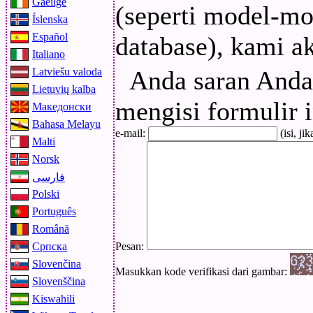
Gaeilge
(seperti model-mo
Íslenska
Español
database), kami 
Italiano
Latviešu valoda
Anda saran Anda
Lietuvių kalba
mengisi formulir i
Македонски
Bahasa Melayu
e-mail:
(isi, j
Malti
Norsk
فارسی
Polski
Português
Română
Српска
Pesan:
Slovenčina
Masukkan kode verifikasi dari gambar:
Slovenščina
Kiswahili