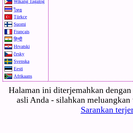
Wikang Tagalog
ไทย
Türkçe
Suomi
Français
हिन्दी
Hrvatski
česky
Svenska
Eesti
Afrikaans
Halaman ini diterjemahkan dengan 
asli Anda - silahkan meluangkan
Sarankan terje