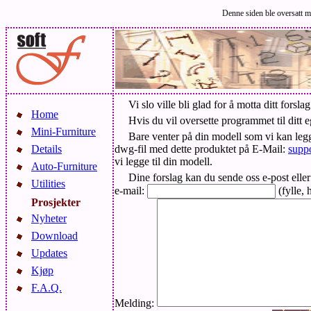
Denne siden ble oversatt med
Vi slo ville bli glad for å motta ditt for
Home
Hvis du vil oversette programmet til ditt eg
Mini-Furniture
Bare venter på din modell som vi kan legge
Details
dwg-fil med dette produktet på E-Mail:
supp
vi legge til din modell.
Auto-Furniture
Dine forslag kan du sende oss e-post eller 
Utilities
e-mail:
(fylle, 
Prosjekter
Nyheter
Download
Updates
Kjøp
F.A.Q.
Melding: