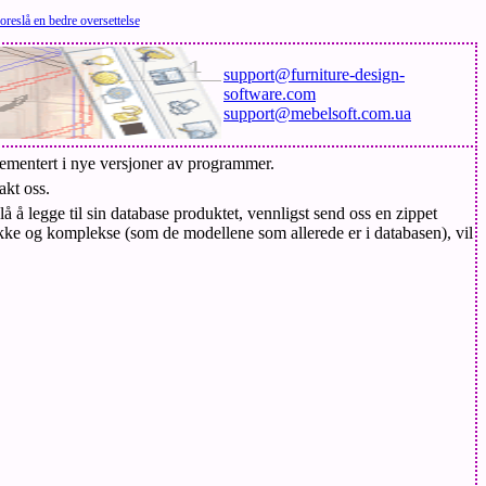
oreslå en bedre oversettelse
support@furniture-design-
software.com
support@mebelsoft.com.ua
mplementert i nye versjoner av programmer.
akt oss.
 å legge til sin database produktet, vennligst send oss en zippet
kke og komplekse (som de modellene som allerede er i databasen), vil