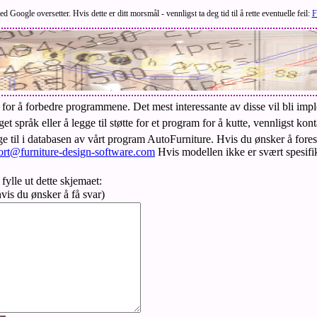
 Google oversetter. Hvis dette er ditt morsmål - vennligst ta deg tid til å rette eventuelle feil:
F
slag for å forbedre programmene. Det mest interessante av disse vil bli i
et språk eller å legge til støtte for et program for å kutte, vennligst kont
 til i databasen av vårt program AutoFurniture. Hvis du ønsker å foreslå
ort@furniture-design-software.com
Hvis modellen ikke er svært spesifi
fylle ut dette skjemaet:
hvis du ønsker å få svar)