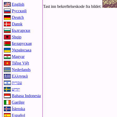
English
Tast inn bekreftelseskode fra bildet:
Русский
Deutch
Dansk
Български
Shqip
Беларуская
Українська
Magyar
Tiếng Việt
Nederlands
Ελληνικά
עברית
ייִדיש
Bahasa Indonesia
Gaeilge
Íslenska
Español