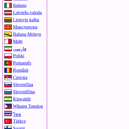
Italiano
Latviešu valoda
Lietuvių kalba
Македонски
Bahasa Melayu
Malti
فارسی
Polski
Português
Română
Српска
Slovenčina
Slovenščina
Kiswahili
Wikang Tagalog
ไทย
Türkçe
Suomi