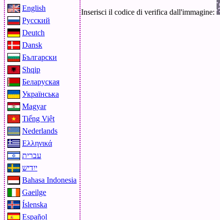
English
Inserisci il codice di verifica dall'immagine:
Русский
Deutch
Dansk
Български
Shqip
Беларуская
Українська
Magyar
Tiếng Việt
Nederlands
Ελληνικά
עברית
ייִדיש
Bahasa Indonesia
Gaeilge
Íslenska
Español