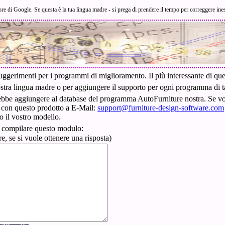
tore di Google. Se questa è la tua lingua madre - si prega di prendere il tempo per correggere ine
 suggerimenti per i programmi di miglioramento. Il più interessante di q
stra lingua madre o per aggiungere il supporto per ogni programma di tag
rebbe aggiungere al database del programma AutoFurniture nostra. Se vol
 con questo prodotto a E-Mail:
support@furniture-design-software.com
o il vostro modello.
 o compilare questo modulo:
e, se si vuole ottenere una risposta)