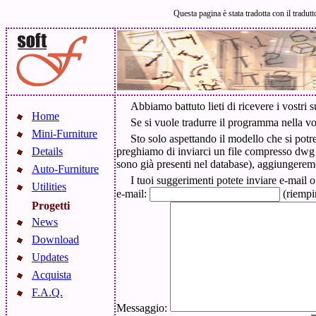
Questa pagina è stata tradotta con il tradut
Abbiamo battuto lieti di ricevere i vostri
Home
Se si vuole tradurre il programma nella vo
Mini-Furniture
Sto solo aspettando il modello che si pot
Details
preghiamo di inviarci un file compresso dwg
sono già presenti nel database), aggiungerem
Auto-Furniture
I tuoi suggerimenti potete inviare e-mail
Utilities
e-mail:
(riempir
Progetti
News
Download
Updates
Acquista
F.A.Q.
Messaggio: