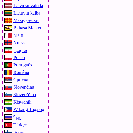
Latviešu valoda
Lietuvių kalba
Македонски
Bahasa Melayu
Malti
Norsk
فارسی
Polski
Português
Română
Српска
Slovenčina
Slovenščina
Kiswahili
Wikang Tagalog
ไทย
Türkçe
Suomi