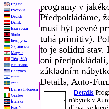
programy v jakékol
English
Русский
Předpokládáme, že
Deutch
Dansk
musí být pevné pr
Български
Shqip
tuhá primitiv). Po
Беларуская
to je solidní stav
Українська
Magyar
oni předpokládali
Tiếng Việt
Nederlands
základním nábytk
Ελληνικά
עברית
Details, Auto-Furn
ייִדיש
Bahasa Indonesia
Details
Progr
Gaeilge
nábytek v Aut
Íslenska
dřeva, ze kter
Español