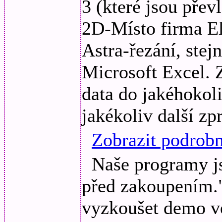
3 (které jsou přev
2D-Místo firma El
Astra-řezání, stej
Microsoft Excel. 
data do jakéhokol
jakékoliv další zp
Zobrazit podrobn
Naše programy j
před zakoupením."
vyzkoušet demo ve