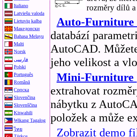
rozměry dílů a
Italiano
Latviešu valoda
Auto-Furniture
Lietuvių kalba
Македонски
databází parametr
Bahasa Melayu
Malti
AutoCAD. Můžete s
Norsk
jeho velikost a v
فارسی
Polski
Mini-Furniture
Português
Română
extrahovat rozměr
Српска
Slovenčina
nábytku z AutoCA
Slovenščina
Kiswahili
položek a může ex
Wikang Tagalog
Zobrazit demo f
ไทย
Türkçe