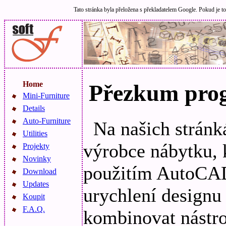
Tato stránka byla přeložena s překladatelem Google. Pokud je to
Home
Přezkum prog
Mini-Furniture
Details
Auto-Furniture
Na našich stránk
Utilities
výrobce nábytku, 
Projekty
Novinky
použitím AutoCAD
Download
Updates
urychlení design
Koupit
F.A.Q.
kombinovat nástr