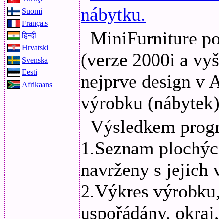
nábytku.
Suomi
Français
MiniFurniture p
हिन्दी
Hrvatski
(verze 2000i a vy
Svenska
Eesti
nejprve design v
Afrikaans
výrobku (nábytek)
Výsledkem progr
1.Seznam plochých
navrženy s jejich 
2.Výkres výrobku,
uspořádány, okraj,